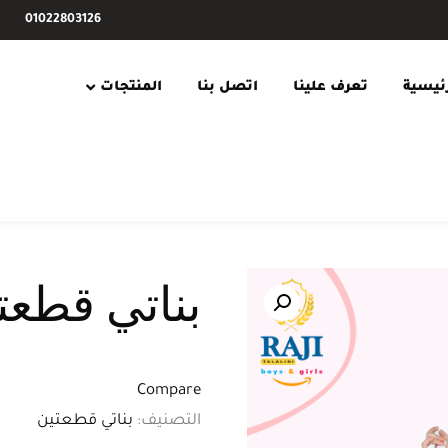
01022803126
رئيسية
تعرف علينا
اتصل بنا
المنتجات
بناتي قطعت
Compare
التصنيف:
بناتي قطعتين