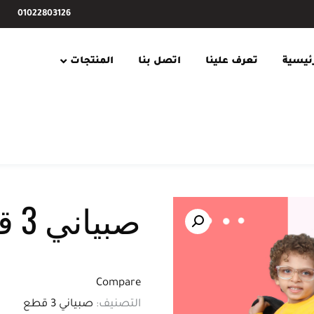
01022803126
رئيسية
تعرف علينا
اتصل بنا
المنتجات
صبياني 3 قطع
Compare
التصنيف:
صبياني 3 قطع