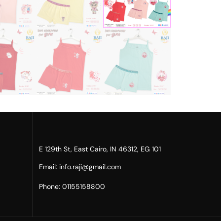
101 E 129th St, East Cairo, IN 46312, EG​
Email: info.raji@gmail.com
Phone: 01155158800